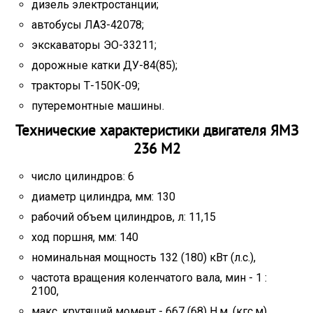
дизель электростанции;
автобусы ЛАЗ-42078;
экскаваторы ЭО-33211;
дорожные катки ДУ-84(85);
тракторы Т-150К-09;
путеремонтные машины.
Технические характеристики двигателя ЯМЗ
236 М2
число цилиндров: 6
диаметр цилиндра, мм: 130
рабочий объем цилиндров, л: 11,15
ход поршня, мм: 140
номинальная мощность 132 (180) кВт (л.с.),
частота вращения коленчатого вала, мин - 1 :
2100,
макс. крутящий момент - 667 (68) Н.м. (кгс.м),