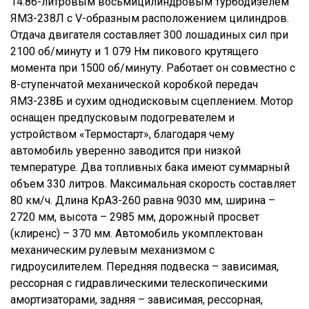
14.86-литровым восьмицилиндровым турбодизелем
ЯМЗ-238Л с V-образным расположением цилиндров.
Отдача двигателя составляет 300 лошадиных сил при
2100 об/минуту и 1 079 Нм пикового крутящего
момента при 1500 об/минуту. Работает он совместно с
8-ступенчатой механической коробкой передач
ЯМЗ-238Б и сухим однодисковым сцеплением. Мотор
оснащен предпусковым подогревателем и
устройством «Термостарт», благодаря чему
автомобиль уверенно заводится при низкой
температуре. Два топливных бака имеют суммарный
объем 330 литров. Максимальная скорость составляет
80 км/ч. Длина КрАЗ-260 равна 9030 мм, ширина –
2720 мм, высота – 2985 мм, дорожный просвет
(клиренс) – 370 мм. Автомобиль укомплектован
механическим рулевым механизмом с
гидроусилителем. Передняя подвеска – зависимая,
рессорная с гидравлическими телескопическими
амортизаторами, задняя – зависимая, рессорная,