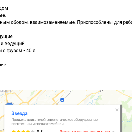
одом
ые.
мным ободом, взаимозаменяемые. Приспособлены для раб
дущие.
и ведущий.
 с грузом - 40 л.
ие.