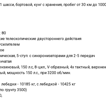
 шасси, бортовой, кунг с хранения, пробег от 30 км до 1
: 80
кие телескопические двустороннего действия
усилителем
хое
ическая, 5-ступ. с синхронизаторами для 2-5 передач
енчатая
зиновый, 150 л.с, 8-цил., V-образный, 4х тактный, верхнек
й, мощность 150 л.с., при 3200 об/мин.
лебедки - 10185 кг, с лебедкой - 10425 кг
по грунту 3500)
0,