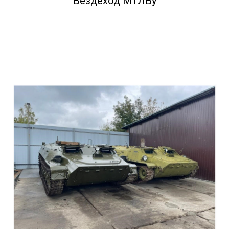
Вездеход МТЛБу